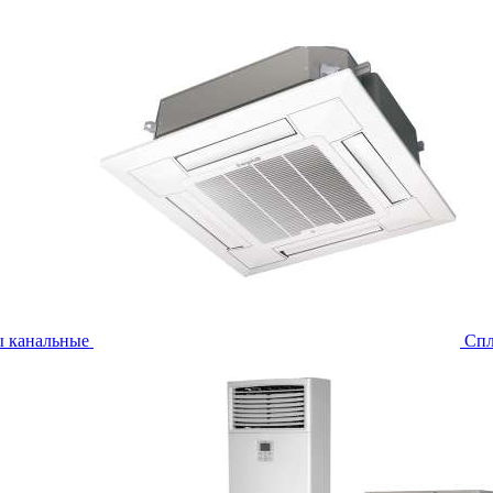
ы канальные
Спл