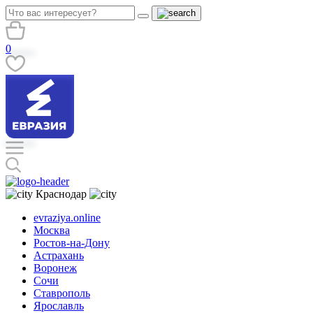
0
Краснодар
evraziya.online
Москва
Ростов-на-Дону
Астрахань
Воронеж
Сочи
Ставрополь
Ярославль