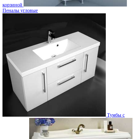
корзиной
Пеналы угловые
Тумбы с