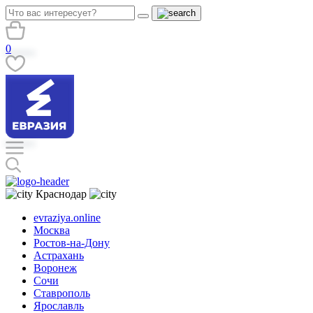
0
Краснодар
evraziya.online
Москва
Ростов-на-Дону
Астрахань
Воронеж
Сочи
Ставрополь
Ярославль