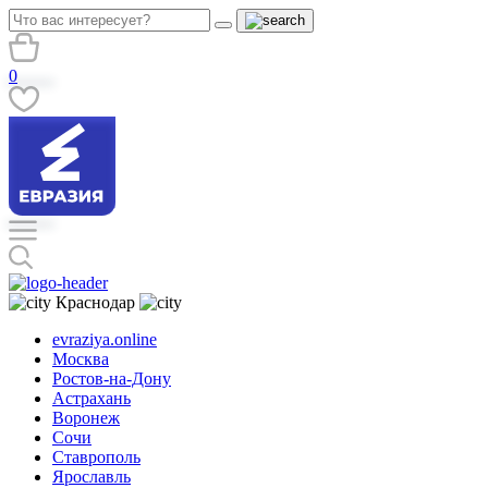
0
Краснодар
evraziya.online
Москва
Ростов-на-Дону
Астрахань
Воронеж
Сочи
Ставрополь
Ярославль