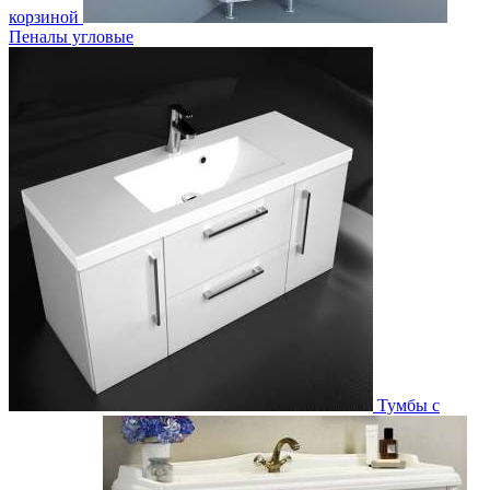
корзиной
Пеналы угловые
Тумбы с