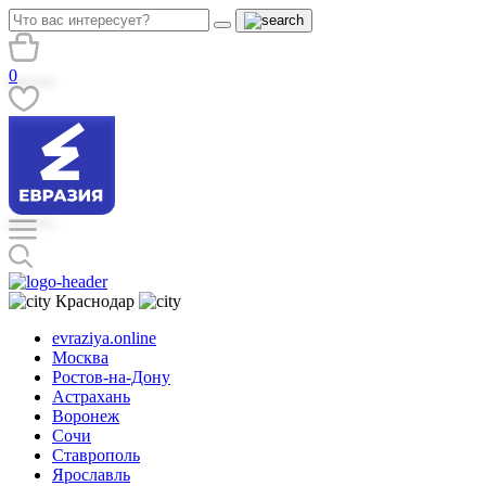
0
Краснодар
evraziya.online
Москва
Ростов-на-Дону
Астрахань
Воронеж
Сочи
Ставрополь
Ярославль