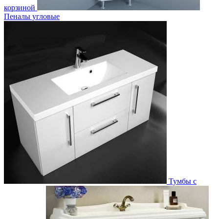
корзиной
Пеналы угловые
Тумбы с