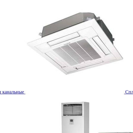
ы канальные
Спл