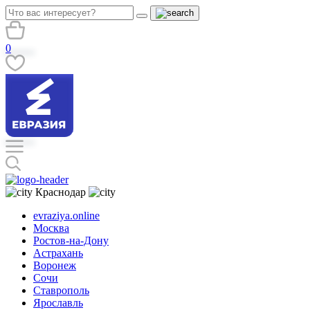
0
Краснодар
evraziya.online
Москва
Ростов-на-Дону
Астрахань
Воронеж
Сочи
Ставрополь
Ярославль