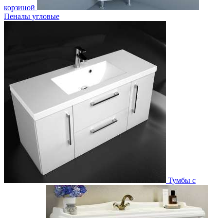
корзиной
Пеналы угловые
Тумбы с