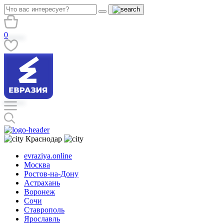
0
Краснодар
evraziya.online
Москва
Ростов-на-Дону
Астрахань
Воронеж
Сочи
Ставрополь
Ярославль