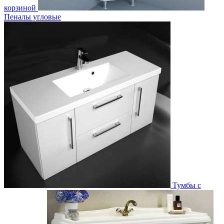
корзиной
Пеналы угловые
Тумбы с