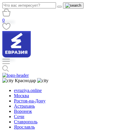
0
Краснодар
evraziya.online
Москва
Ростов-на-Дону
Астрахань
Воронеж
Сочи
Ставрополь
Ярославль