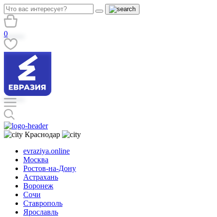
0
Краснодар
evraziya.online
Москва
Ростов-на-Дону
Астрахань
Воронеж
Сочи
Ставрополь
Ярославль