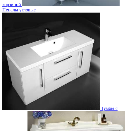
корзиной
Пеналы угловые
Тумбы с