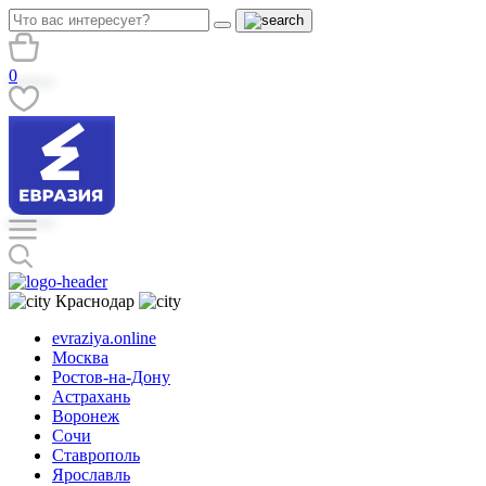
0
Краснодар
evraziya.online
Москва
Ростов-на-Дону
Астрахань
Воронеж
Сочи
Ставрополь
Ярославль