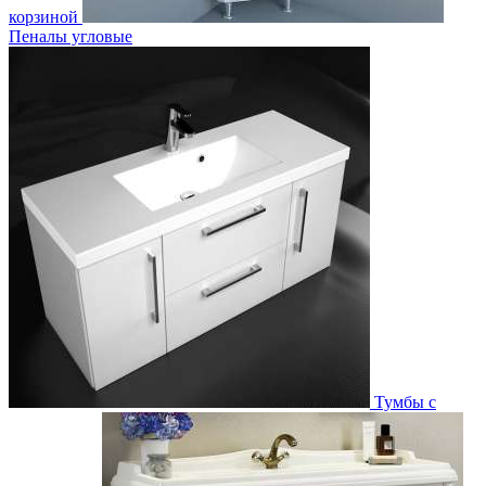
корзиной
Пеналы угловые
Тумбы с