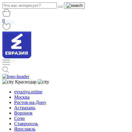
0
Краснодар
evraziya.online
Москва
Ростов-на-Дону
Астрахань
Воронеж
Сочи
Ставрополь
Ярославль