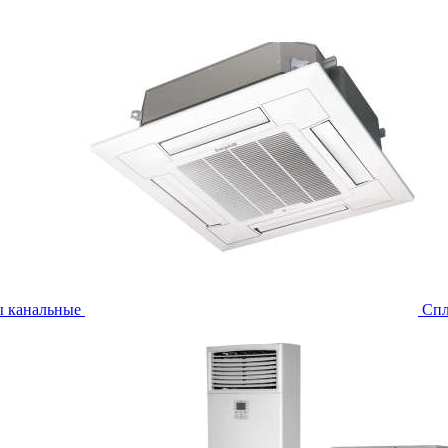
ы канальные
Спл