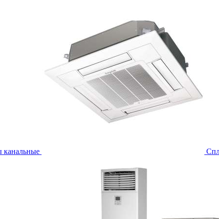
ы канальные
Спл