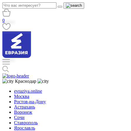
0
Краснодар
evraziya.online
Москва
Ростов-на-Дону
Астрахань
Воронеж
Сочи
Ставрополь
Ярославль