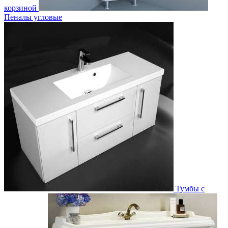
корзиной
Пеналы угловые
Тумбы с