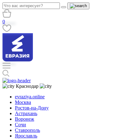
0
Краснодар
evraziya.online
Москва
Ростов-на-Дону
Астрахань
Воронеж
Сочи
Ставрополь
Ярославль