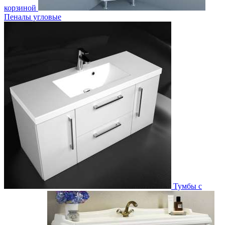
корзиной
Пеналы угловые
Тумбы с