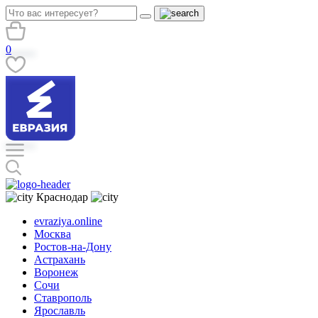
0
Краснодар
evraziya.online
Москва
Ростов-на-Дону
Астрахань
Воронеж
Сочи
Ставрополь
Ярославль