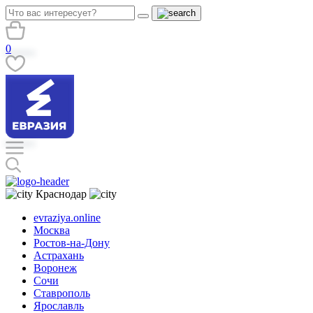
0
Краснодар
evraziya.online
Москва
Ростов-на-Дону
Астрахань
Воронеж
Сочи
Ставрополь
Ярославль