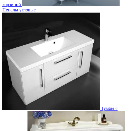
корзиной
Пеналы угловые
Тумбы с