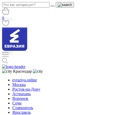
0
Краснодар
evraziya.online
Москва
Ростов-на-Дону
Астрахань
Воронеж
Сочи
Ставрополь
Ярославль