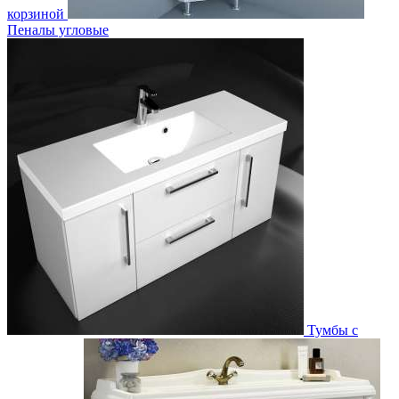
корзиной
Пеналы угловые
Тумбы с