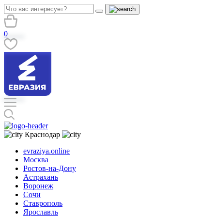
0
Краснодар
evraziya.online
Москва
Ростов-на-Дону
Астрахань
Воронеж
Сочи
Ставрополь
Ярославль