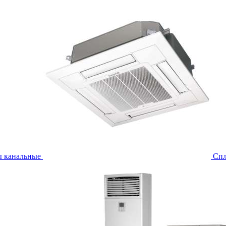
ы канальные
Спл