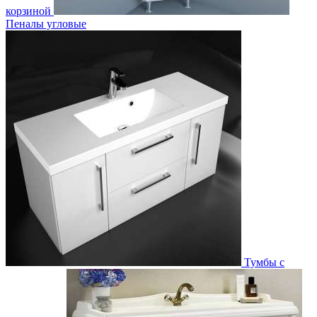
корзиной
Пеналы угловые
Тумбы с