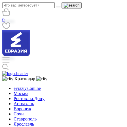
0
Краснодар
evraziya.online
Москва
Ростов-на-Дону
Астрахань
Воронеж
Сочи
Ставрополь
Ярославль