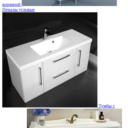
корзиной
Пеналы угловые
Тумбы с