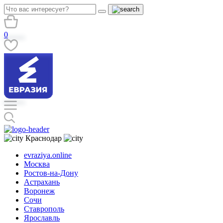
0
Краснодар
evraziya.online
Москва
Ростов-на-Дону
Астрахань
Воронеж
Сочи
Ставрополь
Ярославль